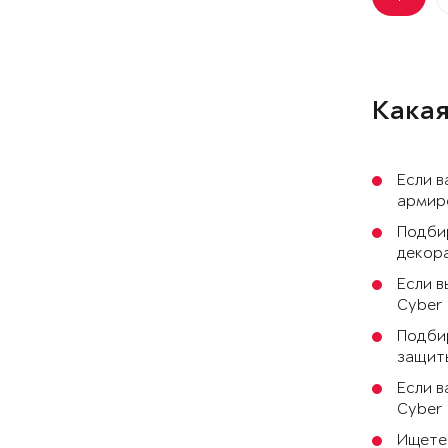
Какая
Если в
армиро
Подби
декора
Если в
Cyber 
Подбир
защиты
Если в
Cyber
Ищете 