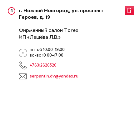
4
г. Нижний Новгород, ул. проспект
Героев, д. 19
Фирменный салон Torex
ИП «Лещёва Л.В.»
пн-сб 10:00-19:00
вс-вс 10:00-17:00
+78312626520
serpantin.dv@yandex.ru