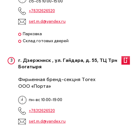
сб-сб 10:00-15:00
+78312626520
set.m.d@yandex.ru
Парковка
Склад готовых дверей
3
г. Дзержинск , ул. Гайдара, д. 55, ТЦ Три
Богатыря
Фирменная бренд-секция Torex
ООО «Порта»
пн-вс 10:00-19:00
+78312626520
set.m.d@yandex.ru