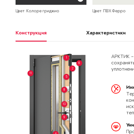
Цвет: Колоре гриджио
Цвет: ПВХ Ферро
Конструкция
Характеристики
АРКТИК –
1
сохранять
6
2
уплотнени
11
5
Ин
8
Тер
кон
10
иск
теп
9
Ун
Про
4