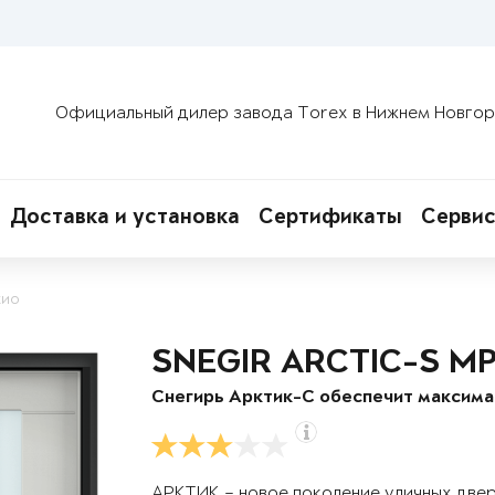
Официальный дилер завода Torex в Нижнем Новго
Доставка и установка
Сертификаты
Сервис
жио
SNEGIR ARCTIC-S M
Снегирь Арктик-С обеспечит максим
АРКТИК – новое поколение уличных две