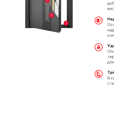
доб
вас
3
На
7
Осо
над
кон
Уд
Опц
тер
дли
Тр
В к
сте