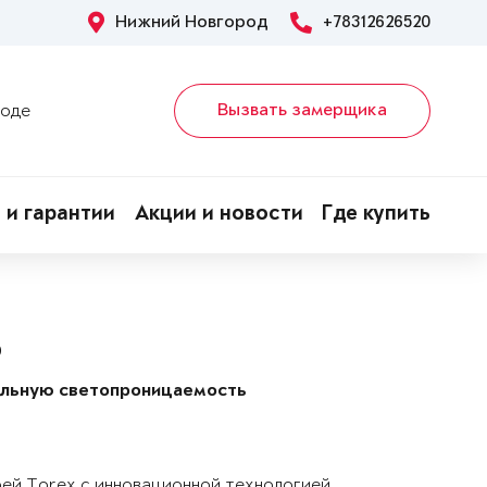
Нижний Новгород
+78312626520
Вызвать замерщика
роде
 и гарантии
Акции и новости
Где купить
P
альную светопроницаемость
рей Torex с инновационной технологией