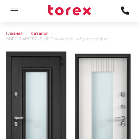
Главная
Каталог
SNEGIR ARCTIC-S MP Темно-серый букле графит