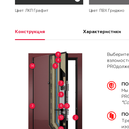
Цвет: ЛКП Графит
Цвет: ПВХ Гриджио
Конструкция
Характеристики
Выберите 
8
4
взломост
14
5
PROдолже
7
ПО
Мы 
9
PRO
*Со
3
6
13
ПО
12
2
Тре
изо
10