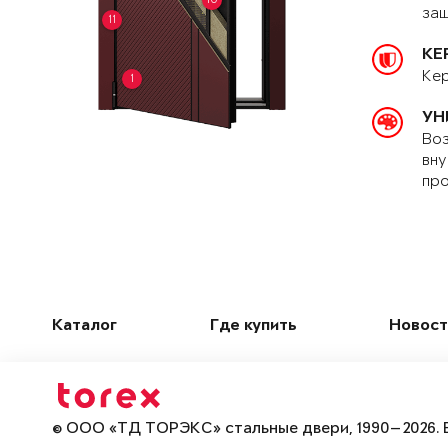
защ
11
КЕ
Кер
1
УН
Воз
вну
про
Каталог
Где купить
Новост
© ООО «ТД ТОРЭКС» стальные двери, 1990—2026. 