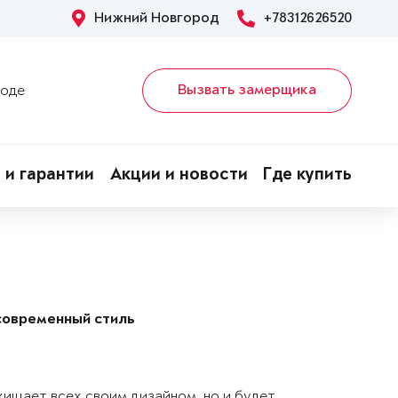
Нижний Новгород
+78312626520
Вызвать замерщика
роде
 и гарантии
Акции и новости
Где купить
современный стиль
хищает всех своим дизайном, но и будет