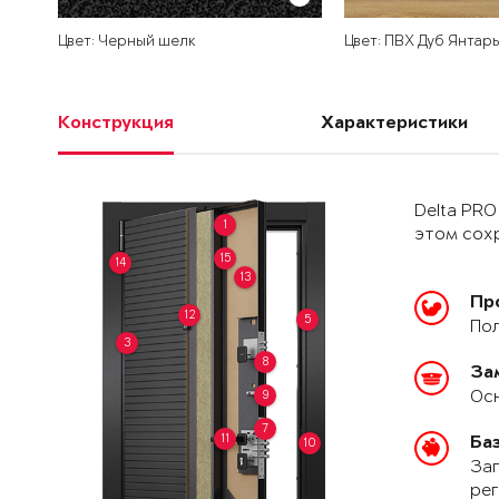
Цвет: Черный шелк
Цвет: ПВХ Дуб Янтар
Конструкция
Характеристики
Delta PRO
1
этом сохр
15
14
13
Пр
12
5
Пол
3
8
За
Осн
9
7
11
Ба
10
Зап
рег