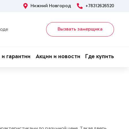
Нижний Новгород
+78312626520
Вызвать замерщика
роде
 и гарантии
Акции и новости
Где купить
арактеристиками по разумной цене. Такая дверь