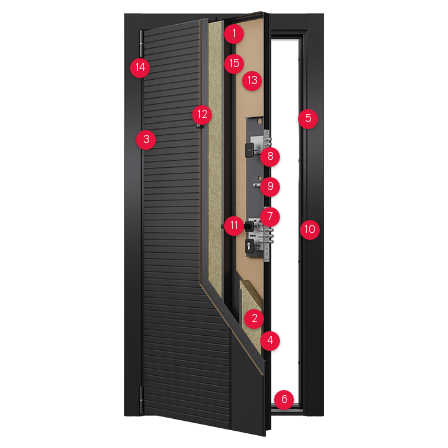
1
15
14
13
12
5
3
8
9
7
11
10
2
4
6