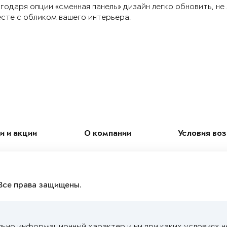
годаря опции «сменная панель» дизайн легко обновить, не
сте с обликом вашего интерьера.
и и акции
О компании
Условия во
Все права защищены.
льно информационный характер и ни при каких условиях н