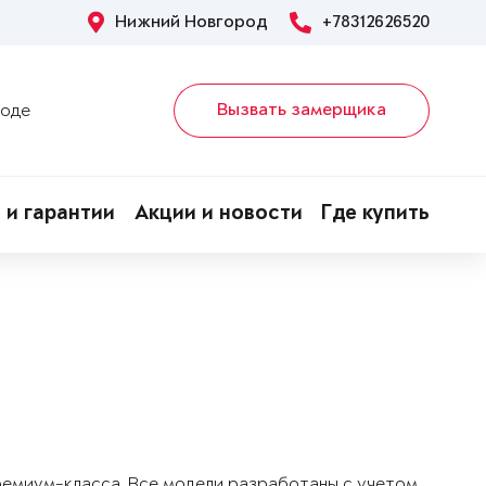
Нижний Новгород
+78312626520
Вызвать замерщика
роде
 и гарантии
Акции и новости
Где купить
!
ремиум-класса. Все модели разработаны с учетом