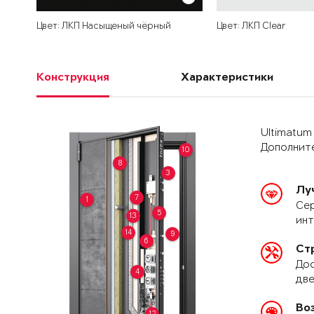
Цвет: ЛКП Насыщеный чёрный
Цвет: ЛКП Clear
Конструкция
Характеристики
Ultimatum
Дополните
10
8
3
Лу
7
1
Сер
5
13
ин
14
9
6
Ст
Дос
4
две
Во
12