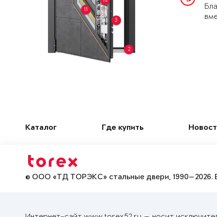
Бла
11
вме
3
2
Каталог
Где купить
Новост
© ООО «ТД ТОРЭКС» стальные двери, 1990—2026. 
Интернет-сайт www.torex52.ru — носит исключите