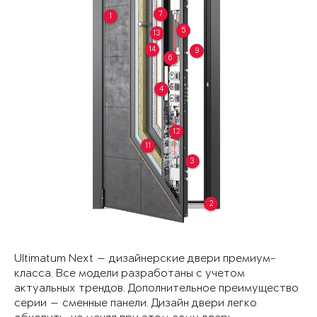
7
1
5
13
14
9
6
4
12
11
3
2
Ultimatum Next — дизайнерские двери премиум-
класса. Все модели разработаны с учетом
актуальных трендов. Дополнительное преимущество
серии — сменные панели. Дизайн двери легко